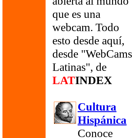
abierta al mundo
que es u
na
webcam. Todo
esto desde aquí,
desde "WebCams
Latinas",
de
LAT
INDEX
Cultura
Hispánica
Conoce