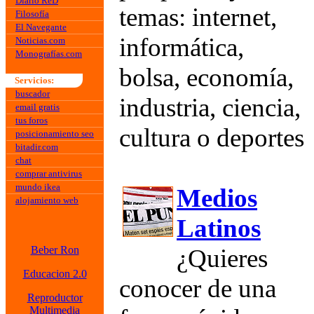
Diario ReD
temas: internet,
Filosofía
El Navegante
informática,
Noticias.com
Monografías.com
bolsa, economía,
Servicios:
buscador
industria, ciencia,
email gratis
tus foros
cultura o deportes
posicionamiento seo
bitadir.com
chat
comprar antivirus
mundo ikea
Medios
alojamiento web
Latinos
Beber Ron
¿Quieres
Educacion 2.0
conocer de una
Reproductor
Multimedia