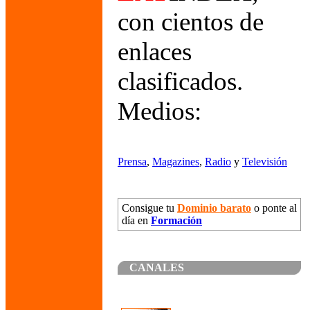
con cientos de
enlaces
clasificados.
Medios:
Prensa
,
Magazines
,
Radio
y
Televisión
Consigue tu
Dominio barato
o ponte al
día en
Formación
CANALES