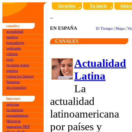
favoritos
Tu inicio
bitác
--
canales:
EN ESPAÑA
El Tiempo
|
Mapa
|
Vi
actualidad
medios
CANALES
buscadores
webcams
cultura
ocio
Actualidad
recursos gratis
empleo
Latina
contactos latinos
finanzas
La
diccionarios
actualidad
Internet:
noticias
la empresa
latinoamericana
pensamientos
Herencia
por países y
magazine NEP