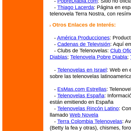
-
PobreDiabla.com
: Sitio no ofic
-
Thiago Lacerda
:
Página en espa
telenovela Terra Nostra, con resíme
Otros Enlaces de Interés:
-
América Producciones
: Produc
-
Cadenas de Televisión
: Aquí em
- Clubs de Telenovelas:
Club Ofi
Diablas
;
Telenovela Pobre Diabla
;
-
Telenovelas en Israel
: Web en 
sobre las telenovelas latinoameric
-
EsMas.com Estrellas
: Telenov
-
Telenovelas España
: Informaci
están emitiendo en España
-
Telenovelas Rincón Latino
: Con
llamado
Web Novela
-
Terra Colombia Telenovelas
: A
(Betty la fea y otras), chismes, foro