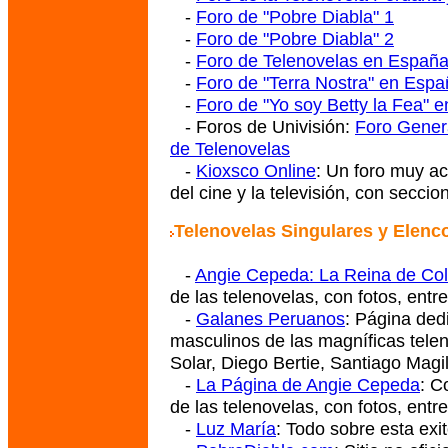
-
Foro de "Pobre Diabla" 1
-
Foro de "Pobre Diabla" 2
-
Foro de Telenovelas en Españ
-
Foro de "Terra Nostra" en Esp
-
Foro de "Yo soy Betty la Fea" 
- Foros de Univisión:
Foro Gener
de Telenovelas
-
Kioxsco Online
: Un foro muy ac
del cine y la televisión, con secci
Telenovelas Singulares y Elenco
-
Angie Cepeda: La Reina de Co
de las telenovelas, con fotos, entre
-
Galanes Peruanos
: Página ded
masculinos de las magníficas tele
Solar, Diego Bertie, Santiago Magil
-
La Página de Angie Cepeda
: C
de las telenovelas, con fotos, entrev
-
Luz María
: Todo sobre esta exi