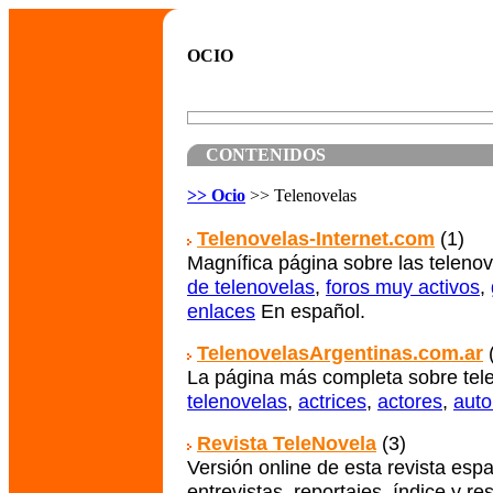
OCIO
CONTENIDOS
>> Ocio
>> Telenovelas
Telenovelas-Internet.com
(1)
Magnífica página sobre las teleno
de telenovelas
,
foros muy activos
,
enlaces
En español.
TelenovelasArgentinas.com.ar
(
La página más completa sobre tel
telenovelas
,
actrices
,
actores
,
auto
Revista TeleNovela
(3)
Versión online de esta revista esp
entrevistas, reportajes, índice y r