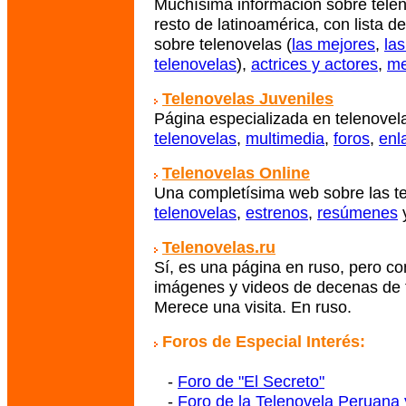
Muchísima información sobre telen
resto de latinoamérica, con lista 
sobre telenovelas (
las mejores
,
las
telenovelas
),
actrices y actores
,
me
Telenovelas Juveniles
Página especializada en telenovel
telenovelas
,
multimedia
,
foros
,
enl
Telenovelas Online
Una completísima web sobre las t
telenovelas
,
estrenos
,
resúmenes
Telenovelas.ru
Sí, es una página en ruso, pero c
imágenes y videos de decenas de 
Merece una visita. En ruso.
Foros de Especial Interés:
-
Foro de "El Secreto"
-
Foro de la Telenovela Peruana