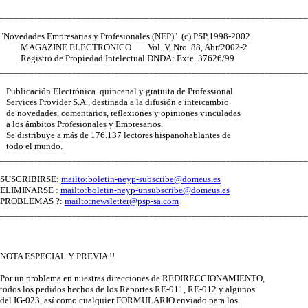
________________________________________________________________
"Novedades Empresarias y Profesionales (NEP)" (c) PSP,1998-2002
MAGAZINE ELECTRONICO Vol. V, Nro. 88, Abr/2002-2
Registro de Propiedad Intelectual DNDA: Exte. 37626/99
________________________________________________________________
Publicación Electrónica quincenal y gratuita de Professional
Services Provider S.A., destinada a la difusión e intercambio
de novedades, comentarios, reflexiones y opiniones vinculadas
a los ámbitos Profesionales y Empresarios.
Se distribuye a más de 176.137 lectores hispanohablantes de
todo el mundo.
________________________________________________________________
SUSCRIBIRSE:
mailto:
boletin-neyp-subscribe@domeus.es
ELIMINARSE :
mailto:
boletin-neyp-unsubscribe@domeus.es
PROBLEMAS ?:
mailto:
newsletter@psp-sa.com
________________________________________________________________
NOTA ESPECIAL Y PREVIA !!
Por un problema en nuestras direcciones de REDIRECCIONAMIENTO,
todos los pedidos hechos de los Reportes RE-011, RE-012 y algunos
del IG-023, así como cualquier FORMULARIO enviado para los