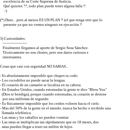
excelencia de su Corte Suprema de Justicia.
Qué quieren ??, todo plan puede tener alguna falla !!
:-)
(*) Duro... pero al menos ES UN PLAN !! (el que tenga otro que lo
presente ya que no vemos ninguno en ejecución !!
3) Curiosidades:
~~~~~~~~~~~~
Finalmente llegamos al aporte de Sergio Sosa Sánchez.
Técnicamente no son chistes, pero son datos curiosos e
interesantes.
Cosas que casi con seguridad NO SABIAS...
- Es absolutamente imposible que chupes tu codo.
- Los cocodrilos no puede sacar la lengua.
- El corazón de un camarón se localiza en su cabeza.
- En Estados Unidos, cuando estornudas la gente te dice "Bless You"
(Dios te bendiga), porque cuando estornudas, tu corazón se detiene
por una milésima de segundo.
- Es físicamente imposible que los cerdos volteen hacia el cielo.
- Mas del 50% de la gente en el mundo, nunca ha hecho o recibido una
llamada telefónica.
- Las ratas y los caballos no pueden vomitar.
- Las ratas se multiplican tan rápidamente que en 18 meses, dos
ratas pueden llegar a tener un millón de hijos.