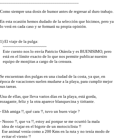
____________________________________
Como siempre una dosis de humor antes de regresar al duro trabajo.
En esta ocasión hemos dudado de la selección que hicimos, pero ya
lo verá en cada caso y se formará su propia opinión.
1) El viaje de la pulga:
~~~~~~~~~~~~~~~~~~~~
Este cuento nos lo envía Patricio Otárola y es BUENISIMO, pero
está en el límite exacto de lo que nos permite publicar nuestro
equipo de monjitas a cargo de la censura.
Se encuentran dos pulgas en una ciudad de la costa, ya que, en
época de vacaciones suelen mudarse a la playa, para cumplir mejor
sus tareas.
Una de ellas, que lleva varios días en la playa, está gorda,
rozagante, feliz y la otra aparece blanquecina y tiritante.
- Ehh amiga !!, qué cara !!, tuvo un buen viaje ?
- Noooo !!, que va !!, estoy así porque se me ocurrió la mala
idea de viajar en el bigote de un motociclista !!
Ese animal venía como a 200 Kms en la ruta y no tenía modo de
evitar el viento !!