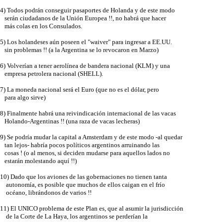
4) Todos podrán conseguir pasaportes de Holanda y de este modo
serán ciudadanos de la Unión Europea !!, no habrá que hacer
más colas en los Consulados.
5) Los holandeses aún poseen el "waiver" para ingresar a EE.UU.
sin problemas !! (a la Argentina se lo revocaron en Marzo)
6) Volverían a tener aerolínea de bandera nacional (KLM) y una
empresa petrolera nacional (SHELL).
7) La moneda nacional será el Euro (que no es el dólar, pero
para algo sirve)
8) Finalmente habrá una reivindicación internacional de las vacas
Holando-Argentinas !! (una raza de vacas lecheras)
9) Se podría mudar la capital a Amsterdam y de este modo -al quedar
tan lejos- habría pocos políticos argentinos arruinando las
cosas ! (o al menos, si deciden mudarse para aquellos lados no
estarán molestando aquí !!)
10) Dado que los aviones de las gobernaciones no tienen tanta
autonomía, es posible que muchos de ellos caigan en el frío
océano, librándonos de varios !!
11) El UNICO problema de este Plan es, que al asumir la jurisdicción
de la Corte de La Haya, los argentinos se perderían la