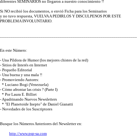
diferentes SEMINARIOS no llegaron a nuestro conocimiento !!
Si NO recibió los documentos, o envió Ficha para los Seminarios
y no tuvo respuesta, VUELVA A PEDIRLOS Y DISCULPENOS POR ESTE
PROBLEMA INVOLUNTARIO.
________________________________________________________________
En este Número:
- Una Píldora de Humor (los mejores chistes de la red)
- Sitios de Interés en Internet
- Pequeño Editorial
- Una buena y una mala !!
- Promoviendo Autores:
* Luciano Bogi (Venezuela)
- Cómo afrontar las crisis ? (Parte I)
* Por Laura E. Billiet
- Apadrinando Nuevos Newsletters
* "El Planetoide Inepto" de Daniel Gianatti
- Novedades de los Suscriptores
Busque los Números Anteriores del Newsletter en:
http://www.psp-sa.com