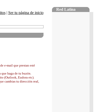
Red Latina
itos
|
Ser tu página de inicio
 de e-mail que prestan esté
a que haga de tu buzón.
to (Outlook, Eudora etc).
ue cambias tu dirección real,