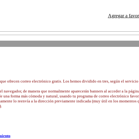
Agregar a favor
que ofrecen correo electrónico gratis. Los hemos dividido en tres, según el servicio
e el navegador, de manera que normalmente aparecerán banners al acceder a la págin
de una forma más cómoda y natural, usando tu programa de correo electrónico favori
ctamente lo reenvía a la dirección previamente indicada (muy útil en los momentos q
).
miento