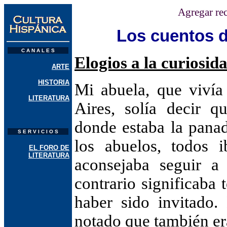
Agregar re
Los cuentos d
C A N A L E S
Elogios a la curiosida
ARTE
HISTORIA
Mi abuela, que viví
LITERATURA
Aires, solía decir 
donde estaba la pana
S E R V I C I O S
los abuelos, todos 
EL FORO DE
LITERATURA
aconsejaba seguir a
contrario significaba 
haber sido invitado.
notado que también era