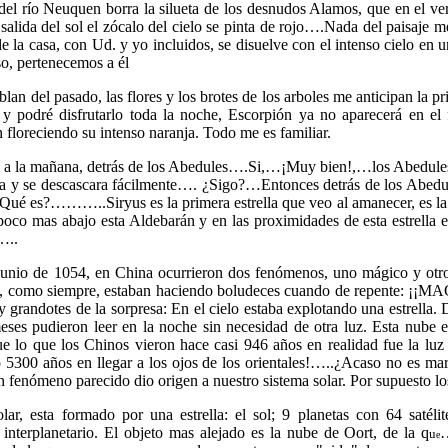
l río Neuquen borra la silueta de los desnudos Alamos, que en el vera
salida del sol el zócalo del cielo se pinta de rojo….Nada del paisaje me
 de la casa, con Ud. y yo incluidos, se disuelve con el intenso cielo e
so, pertenecemos a él
blan del pasado, las flores y los brotes de los arboles me anticipan la 
o y podré disfrutarlo toda la noche, Escorpión ya no aparecerá en el
 floreciendo su intenso naranja. Todo me es familiar.
la mañana, detrás de los Abedules….Si,…¡Muy bien!,…los Abedules
ca y se descascara fácilmente…. ¿Sigo?…Entonces detrás de los Abedul
ué es?………..Siryus es la primera estrella que veo al amanecer, es la m
poco mas abajo esta Aldebarán y en las proximidades de esta estrella e
…..
 de 1054, en China ocurrieron dos fenómenos, uno mágico y otro fí
 como siempre, estaban haciendo boludeces cuando de repente: ¡¡MAGI
y grandotes de la sorpresa: En el cielo estaba explotando una estrella.
eses pudieron leer en la noche sin necesidad de otra luz. Esta nube 
ue lo que los Chinos vieron hace casi 946 años en realidad fue la luz
do 5300 años en llegar a los ojos de los orientales!…..¿Acaso no es 
n fenómeno parecido dio origen a nuestro sistema solar. Por supuesto lo
olar, esta formado por una estrella: el sol; 9 planetas con 64 saté
 interplanetario. El objeto mas alejado es la nube de Oort, de la q
…
u
e