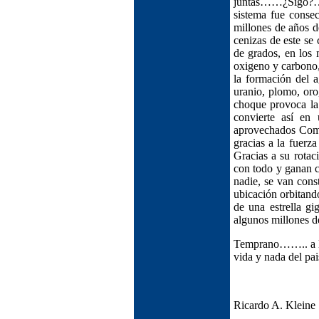
juntas……¿Sigo?…de
sistema fue conse
millones de años de
cenizas de este se
de grados, en los 
oxigeno y carbono,
la formación del 
uranio, plomo, oro
choque provoca la 
convierte así en
aprovechados Como 
gracias a la fuerz
Gracias a su rotac
con todo y ganan c
nadie, se van cons
ubicación orbitan
de una estrella g
algunos millones 
Temprano…….. a la 
vida y nada del pai
Ricardo A. Kleine