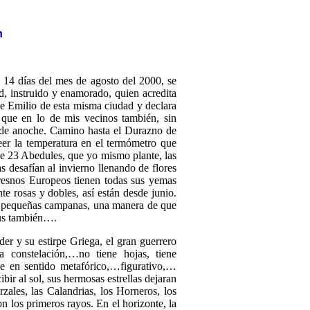
n
 14 días del mes de agosto del 2000, se
, instruido y enamorado, quien acredita
de Emilio de esta misma ciudad y declara
que en lo de mis vecinos también, sin
da de anoche. Camino hasta el Durazno de
eer la temperatura en el termómetro que
de 23 Abedules, que yo mismo plante, las
s desafían al invierno llenando de flores
 Fresnos Europeos tienen todas sus yemas
 rosas y dobles, así están desde junio.
omo pequeñas campanas, una manera de que
nus también….
der y su estirpe Griega, el gran guerrero
onstelación,…no tiene hojas, tiene
ije en sentido metafórico,…figurativo,…
r al sol, sus hermosas estrellas dejaran
zales, las Calandrias, los Horneros, los
n los primeros rayos. En el horizonte, la