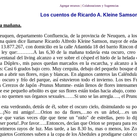
Agregar recursos
|
Colaboraciones y Sugerencias
Los cuentos de Ricardo A. Kleine Samso
a mañana.
euquen, departamento Confluencia, de la provincia de Neuquen, a los
na quien dice llamarse Ricardo Alfredo Kleine Samson, mayor de edad
13.877.267, con domicilio en la calle Atlantida 18 del barrio Rincon 
 ley que:……….A las 6,30 de la mañana todavía esta oscuro, creo 
entanal del living alcanzo a ver sobre el césped el hielo de la hela
ca Dúplex-, mis pasos quedan marcados en la escarcha, y alcanzo a l
s: Casi 6 grados bajo cero. Muy cerquita, debajo del pequeño bosque 
 a abrir sus flores, rojas y blancas. En algunos canteros las Caléndula
o oscuro y frío del parque, así estuvieron todo el invierno. Los tres
 Cerezos de Japón -Prunus Mumme- están llenos de flores intensamente
de ese pequeño arbolito es que sus flores están todas hacia abajo, c
das no quemen sus órganos sexuales……Si uno se las arregla…., el Pru
 esta verdeando, detrás de él, sobre el oscuro cielo, disimulando su po
¡No mi amigo!….Orion no da flores,…no es un árbol,…es una c
se que varias veces dije que tiene un "nido" de estrellas, pero lo d
r poeta!..Por favor…..Entonces, decían que Orion se prepara para recibi
 primeros rayos de luz. Mas tarde, a las 8.30 hs, mas o menos, los Zor
quietos Gorriones suben a la copa de los Abedules a prodigarse calor co