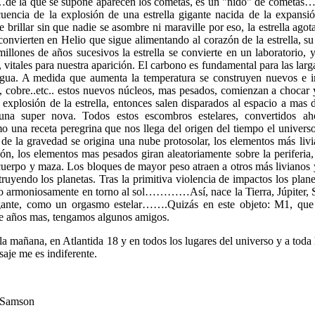
 la que se supone aparecen los cometas, es un "nido" de cometas…L
cuencia de la explosión de una estrella gigante nacida de la expan
 brillar sin que nadie se asombre ni maraville por eso, la estrella ago
 convierten en Helio que sigue alimentando al corazón de la estrella, s
millones de años sucesivos la estrella se convierte en un laboratorio,
 vitales para nuestra aparición. El carbono es fundamental para las lar
agua. A medida que aumenta la temperatura se construyen nuevos e in
, cobre..etc.. estos nuevos núcleos, mas pesados, comienzan a chocar y
explosión de la estrella, entonces salen disparados al espacio a mas
 una super nova. Todos estos escombros estelares, convertidos 
una receta peregrina que nos llega del origen del tiempo el universo
a de la gravedad se origina una nube protosolar, los elementos más livi
ión, los elementos mas pesados giran aleatoriamente sobre la periferia,
uerpo y maza. Los bloques de mayor peso atraen a otros más livianos y l
truyendo los planetas. Tras la primitiva violencia de impactos los pla
do armoniosamente en torno al sol…………Así, nace la Tierra, Júpiter, 
igante, como un orgasmo estelar…….Quizás en este objeto: M1, que 
de años mas, tengamos algunos amigos.
mañana, en Atlantida 18 y en todos los lugares del universo y a toda h
saje me es indiferente.
 Samson