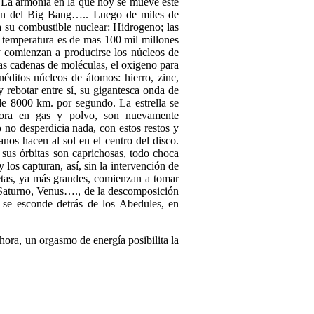
a armonía en la que hoy se mueve este
sión del Big Bang….. Luego de miles de
ta su combustible nuclear: Hidrogeno; las
u temperatura es de mas 100 mil millones
 y comienzan a producirse los núcleos de
gas cadenas de moléculas, el oxigeno para
éditos núcleos de átomos: hierro, zinc,
 rebotar entre sí, su gigantesca onda de
 de 8000 km. por segundo. La estrella se
ahora en gas y polvo, son nuevamente
 no desperdicia nada, con estos restos y
anos hacen al sol en el centro del disco.
 sus órbitas son caprichosas, todo choca
os capturan, así, sin la intervención de
netas, ya más grandes, comienzan a tomar
Saturno, Venus…., de la descomposición
se esconde detrás de los Abedules, en
ora, un orgasmo de energía posibilita la