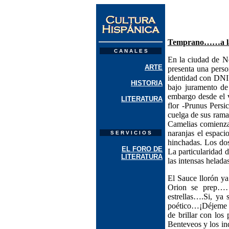
Temprano……a l
C A N A L E S
En la ciudad de N
ARTE
presenta una perso
identidad con DNI 
HISTORIA
bajo juramento de
embargo desde el v
LITERATURA
flor -Prunus Persi
cuelga de sus rama
Camelias comienzan
naranjas el espaci
S E R V I C I O S
hinchadas. Los dos
EL FORO DE
La particularidad 
LITERATURA
las intensas hela
El Sauce llorón ya
Orion se prep……
estrellas….Si, ya 
poético…¡Déjeme se
de brillar con los
Benteveos y los in