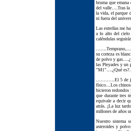
bruma que emana de
del valle….Tras la 
la vida, el parque
ni fuera del univer
Las estrellas me ha
a lo alto del ciel
caléndulas seguirán
…….Temprano,… a 
su corteza es blan
de polvo y gas….¿Q
las Pleyades y un 
"M1"….¿Qué es?
…………El 5 de junio
físico…Los chinos,
hicieron redondos 
que durante tres m
equivale a decir q
atrás. ¡La luz tar
millones de años u
Nuestro sistema s
asteroides y polvo