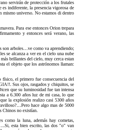
no servirán de protección a los frutales
 es indiferente, la presencia vigorosa de
n un mismo universo. No estamos di dentro
primavera. Para ese entonces Orion trepara
 firmamento y entonces será verano, las
 son arboles…ve como va aprendiendo;
es se alcanza a ver en el cielo una nube
ás brillantes del cielo, muy cerca estan
sta el objeto que los astrónomos llaman:
sico, el primero fue consecuencia del
A!!. Sus ojos, rasgados y chiquitos, se
 Dicen que su luminosidad fue tan intensa
esta a 6.300 años luz de mi casa, lo que
 que la explosión realizo casi 5300 años
maravilloso?…Pero hace algo mas de 5000
s Chinos no existían.
lites como la luna, además hay cometas,
..Si, esta bien escrito, las dos "o" van