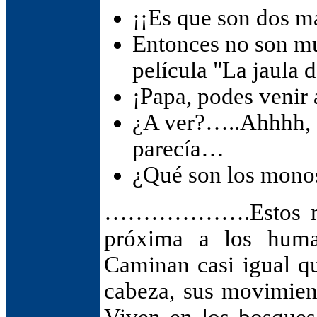
¡¡Es que son dos m
Entonces no son m
película "La jaula 
¡Papa, podes venir
¿A ver?…..Ahhhh,
parecía…
¿Qué son los mono
……………….Estos mono
próxima a los hum
Caminan casi igual qu
cabeza, sus movimien