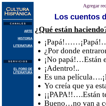
Agregar re
Los cuentos d
C A N A L E S
¿Qué están haciendo
ARTE
HISTORIA
¡Papá!……¡Papá!
LITERATURA
¿Por donde entraro
¡No papá!…Están e
S E R V I C I O S
¡Adentro!..
EL FORO DE
LITERATURA
Es una película….¡
Yo creía que ya e
¡¡PAPA!!….Están te
Bueno…no van a co